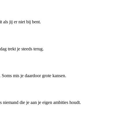
ls jij er niet bij bent.
ag trekt je steeds terug.
a. Soms mis je daardoor grote kansen.
is niemand die je aan je eigen ambities houdt.