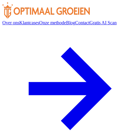
Over ons
Klantcases
Onze methode
Blog
Contact
Gratis AI Scan