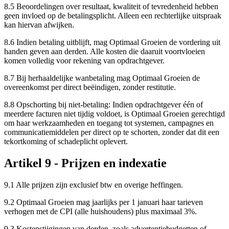
8.5 Beoordelingen over resultaat, kwaliteit of tevredenheid hebben
geen invloed op de betalingsplicht. Alleen een rechterlijke uitspraak
kan hiervan afwijken.
8.6 Indien betaling uitblijft, mag Optimaal Groeien de vordering uit
handen geven aan derden. Alle kosten die daaruit voortvloeien
komen volledig voor rekening van opdrachtgever.
8.7 Bij herhaaldelijke wanbetaling mag Optimaal Groeien de
overeenkomst per direct beëindigen, zonder restitutie.
8.8 Opschorting bij niet-betaling: Indien opdrachtgever één of
meerdere facturen niet tijdig voldoet, is Optimaal Groeien gerechtigd
om haar werkzaamheden en toegang tot systemen, campagnes en
communicatiemiddelen per direct op te schorten, zonder dat dit een
tekortkoming of schadeplicht oplevert.
Artikel 9 - Prijzen en indexatie
9.1 Alle prijzen zijn exclusief btw en overige heffingen.
9.2 Optimaal Groeien mag jaarlijks per 1 januari haar tarieven
verhogen met de CPI (alle huishoudens) plus maximaal 3%.
9.3 Kostenstijgingen van derden, zoals advertentiebudgetten of