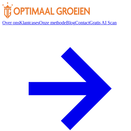
Over ons
Klantcases
Onze methode
Blog
Contact
Gratis AI Scan